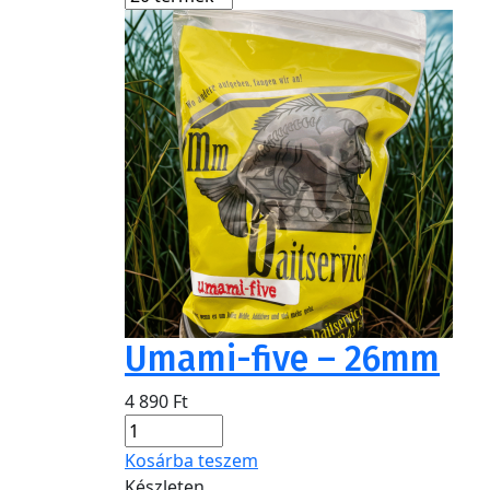
Umami-five – 26mm
4 890
Ft
Kosárba teszem
Készleten