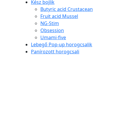
Kész bojlik
Butyric acid Crustacean
Fruit acid Mussel
NG-Stim
Obsession
Umami-five
Lebegő Pop-up horogcsalik
Panírozott horogcsali