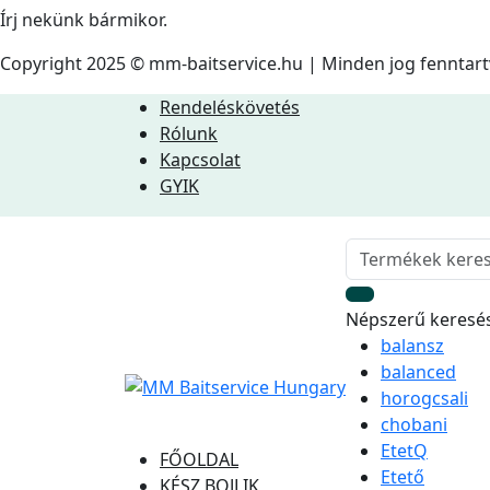
Írj nekünk bármikor.
Copyright 2025 © mm-baitservice.hu | Minden jog fenntar
Rendeléskövetés
Rólunk
Kapcsolat
GYIK
Népszerű keresé
balansz
balanced
horogcsali
chobani
EtetQ
FŐOLDAL
Etető
KÉSZ BOJLIK