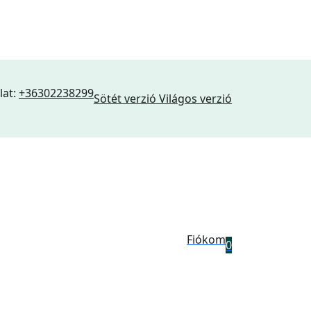
lat:
+36302238299
Sötét verzió
Világos verzió
Fiókom
0