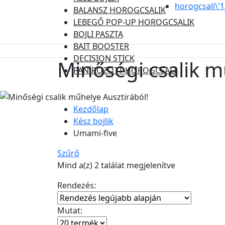
horogcsali\'
BALANSZ HOROGCSALIK
LEBEGŐ POP-UP HOROGCSALIK
BOJLI PASZTA
BAIT BOOSTER
DECISION STICK
Minőségi csalik m
PANÍROZOTT HOROGCSALI
Kezdőlap
Kész bojlik
Umami-five
Szűrő
Sorted
Mind a(z) 2 találat megjelenítve
by
Rendezés:
latest
Mutat: