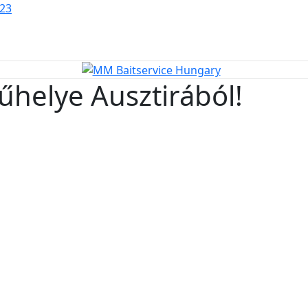
123
űhelye Ausztirából!