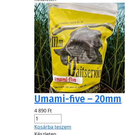
Umami-five – 20mm
4 890
Ft
Kosárba teszem
Készleten