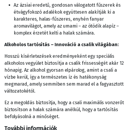
Az ázsiai eredetű, gondosan válogatott fűszerek és
étvágyfokozó adalékok együttesen alakítják ki a
karakteres, halas-fűszeres, enyhén fanyar
aromavilágot, amely az umami – az ötödik alapíz –
komplex érzetét kelti a halak számára.
Alkoholos tartósítás – Innováció a csalik világában:
Hosszú kísérletezések eredményeként egy speciális
alkoholos vegyület biztosítja a csalik frissességét akár 12
hónapig. Az alkohol gyorsan elpárolog, amint a csali a
vízbe kerül, így a természetes íz és hatékonyság
megmarad, amely semmiben sem marad el a fagyasztott
változatokétól.
Ez a megoldás biztosítja, hogy a csali maximális vonzerőt
biztosítson a halak számára anélkül, hogy a tartósítás
befolyásolná a minőséget.
További információk