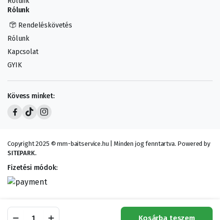
Rólunk
Rólunk
Rendeléskövetés
Rólunk
Kapcsolat
GYIK
Kövess minket:
Copyright 2025 © mm-baitservice.hu | Minden jog fenntartva. Powered by
SITEPARK.
Fizetési módok:
Umami-
Kosárba teszem