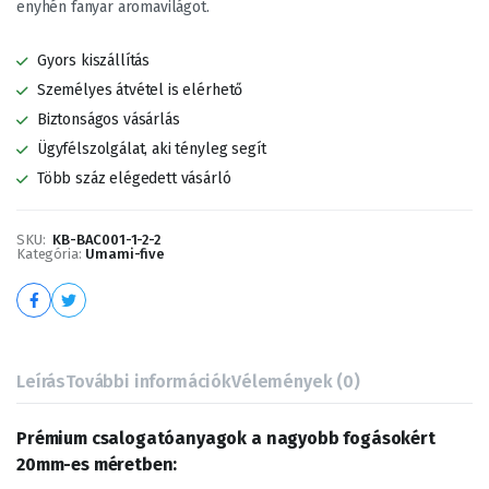
enyhén fanyar aromavilágot.
Gyors kiszállítás
Személyes átvétel is elérhető
Biztonságos vásárlás
Ügyfélszolgálat, aki tényleg segít
Több száz elégedett vásárló
SKU:
KB-BAC001-1-2-2
Kategória:
Umami-five
Leírás
További információk
Vélemények (0)
Prémium csalogatóanyagok a nagyobb fogásokért
20mm-es méretben: