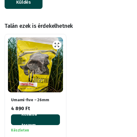
Talán ezek is érdekelhetnek
Umami-five – 26mm
4 890
Ft
Kosárba
teszem
Készleten