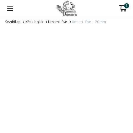
0
Kezdőlap
Kész bojlik
Umami-five
Umami-five – 20mm