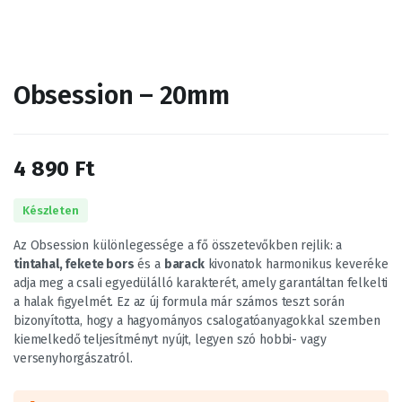
Obsession – 20mm
4 890
Ft
Készleten
Az Obsession különlegessége a fő összetevőkben rejlik: a
tintahal, fekete bors
és a
barack
kivonatok harmonikus keveréke
adja meg a csali egyedülálló karakterét, amely garantáltan felkelti
a halak figyelmét. Ez az új formula már számos teszt során
bizonyította, hogy a hagyományos csalogatóanyagokkal szemben
kiemelkedő teljesítményt nyújt, legyen szó hobbi- vagy
versenyhorgászatról.