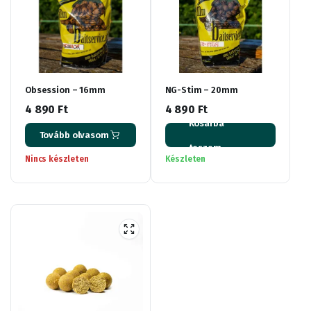
Obsession – 16mm
NG-Stim – 20mm
4 890
Ft
4 890
Ft
Kosárba
Tovább olvasom
teszem
Nincs készleten
Készleten