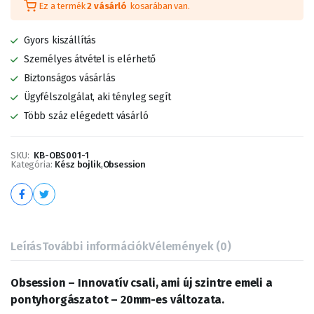
Ez a termék
2 vásárló
kosarában van.
Gyors kiszállítás
Személyes átvétel is elérhető
Biztonságos vásárlás
Ügyfélszolgálat, aki tényleg segít
Több száz elégedett vásárló
SKU:
KB-OBS001-1
Kategória:
Kész bojlik
,
Obsession
Leírás
További információk
Vélemények (0)
Obsession – Innovatív csali, ami új szintre emeli a
pontyhorgászatot – 20mm-es változata.