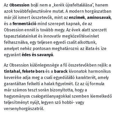
Az
Obsession
bojli nem a „kerék újrafeltalálása”, hanem
azok továbbfejlesztésére mutat. A modern horgászatban
már jól ismert összetevők, mint az
enzimek
,
aminosavak
,
és a
fermentáció
mind szerepet kapnak, de az
Obsession ennél is tovább megy. Az évek alatt szerzett
tapasztalatainkat és innovatív megközelítéseinket
felhasználva, egy teljesen egyedi csalit alkottunk,
amelyet nehéz pontosan meghatározni: az illata és íze
egyaránt
édes és savanyú
.
Az Obsession különlegessége a fő összetevőkben rejlik: a
tintahal, fekete bors
és a
barack
kivonatok harmonikus
keveréke adja meg a csali egyedülálló karakterét, amely
garantáltan felkelti a halak figyelmét. Ez az új formula
már számos teszt során bizonyította, hogy a
hagyományos csalogatóanyagokkal szemben kiemelkedő
teljesítményt nyújt, legyen szó hobbi- vagy
versenyhorgászatról.