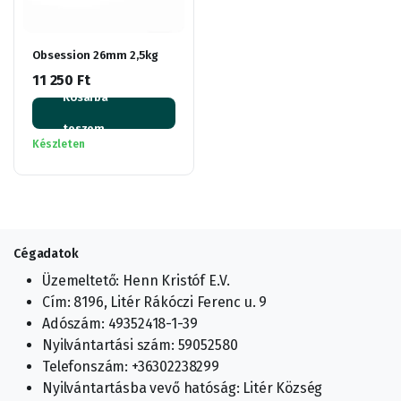
Obsession 26mm 2,5kg
11 250
Ft
Kosárba
teszem
Készleten
Cégadatok
Üzemeltető: Henn Kristóf E.V.
Cím: 8196, Litér Rákóczi Ferenc u. 9
Adószám: 49352418-1-39
Nyilvántartási szám: 59052580
Telefonszám: +36302238299
Nyilvántartásba vevő hatóság: Litér Község