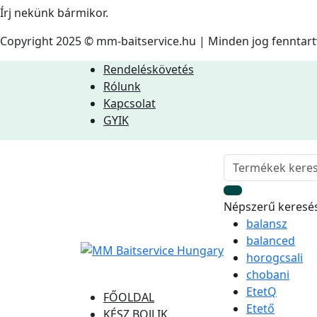
Írj nekünk bármikor.
Copyright 2025 © mm-baitservice.hu | Minden jog fenntar
Rendeléskövetés
Rólunk
Kapcsolat
GYIK
Népszerű keresé
balansz
balanced
horogcsali
chobani
EtetQ
FŐOLDAL
Etető
KÉSZ BOJLIK