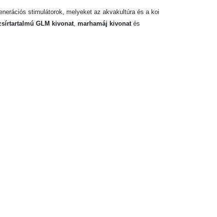
enerációs stimulátorok, melyeket az akvakultúra és a koi
 zsírtartalmú GLM kivonat
,
marhamáj kivonat
és