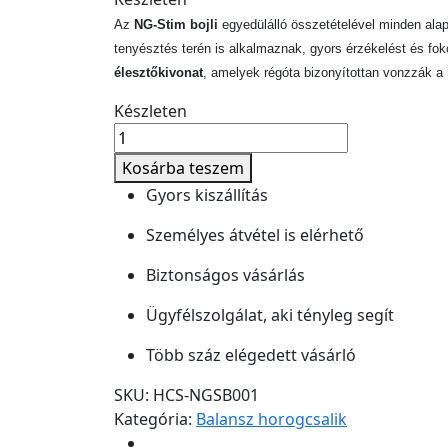
Az
NG-Stim bojli
egyedülálló összetételével minden alap
tenyésztés terén is alkalmaznak, gyors érzékelést és foko
élesztőkivonat
, amelyek régóta bizonyítottan vonzzák a 
Készleten
Balanced:
NG-
Kosárba teszem
Stim
Gyors kiszállítás
-
20mm
Személyes átvétel is elérhető
-
Biztonságos vásárlás
160g
quantity
Ügyfélszolgálat, aki tényleg segít
Több száz elégedett vásárló
SKU:
HCS-NGSB001
Kategória:
Balansz horogcsalik