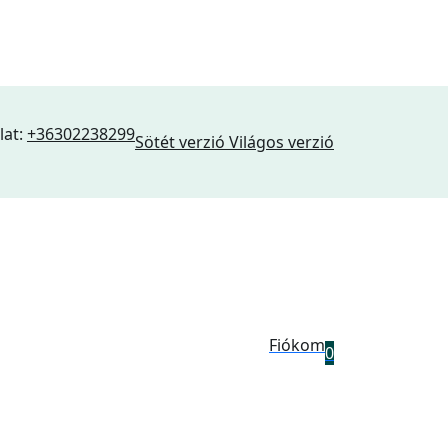
lat:
+36302238299
Sötét verzió
Világos verzió
Fiókom
0