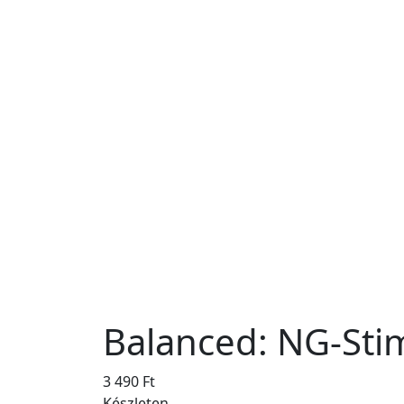
Balanced: NG-Sti
3 490
Ft
Készleten