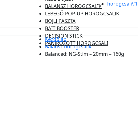
horogcsali\'
BALANSZ HOROGCSALIK
LEBEGŐ POP-UP HOROGCSALIK
BOJLI PASZTA
BAIT BOOSTER
DECISION STICK
Kezdőlap
PANÍROZOTT HOROGCSALI
Balansz horogcsalik
Balanced: NG-Stim – 20mm – 160g