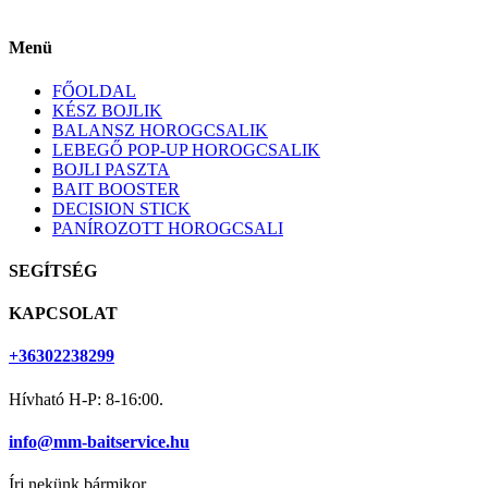
Menü
FŐOLDAL
KÉSZ BOJLIK
BALANSZ HOROGCSALIK
LEBEGŐ POP-UP HOROGCSALIK
BOJLI PASZTA
BAIT BOOSTER
DECISION STICK
PANÍROZOTT HOROGCSALI
SEGÍTSÉG
KAPCSOLAT
+36302238299
Hívható H-P: 8-16:00.
info@mm-baitservice.hu
Írj nekünk bármikor.