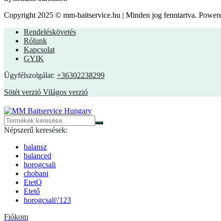
Copyright 2025 © mm-baitservice.hu | Minden jog fenntartva. Powe
Rendeléskövetés
Rólunk
Kapcsolat
GYIK
Ügyfélszolgálat:
+36302238299
Sötét verzió
Világos verzió
Népszerű keresések:
balansz
balanced
horogcsali
chobani
EtetQ
Etető
horogcsali\'123
Fiókom