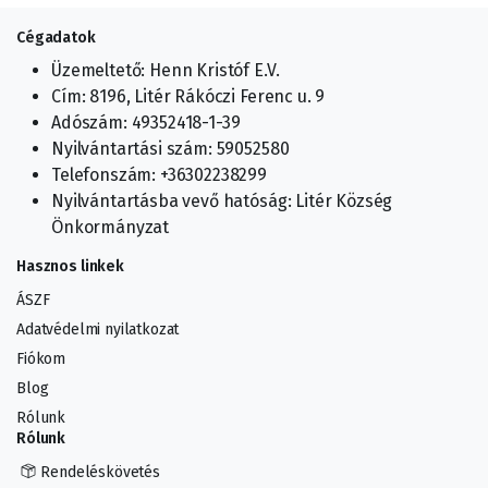
Cégadatok
Üzemeltető: Henn Kristóf E.V.
Cím: 8196, Litér Rákóczi Ferenc u. 9
Adószám: 49352418-1-39
Nyilvántartási szám: 59052580
Telefonszám: +36302238299
Nyilvántartásba vevő hatóság: Litér Község
Önkormányzat
Hasznos linkek
ÁSZF
Adatvédelmi nyilatkozat
Fiókom
Blog
Rólunk
Rólunk
Rendeléskövetés