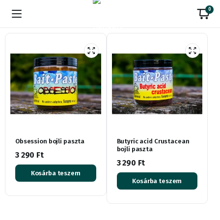
0
Obsession bojli paszta
Butyric acid Crustacean
bojli paszta
3 290
Ft
3 290
Ft
Kosárba teszem
Kosárba teszem